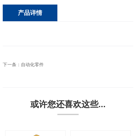
产品详情
下一条：自动化零件
或许您还喜欢这些...