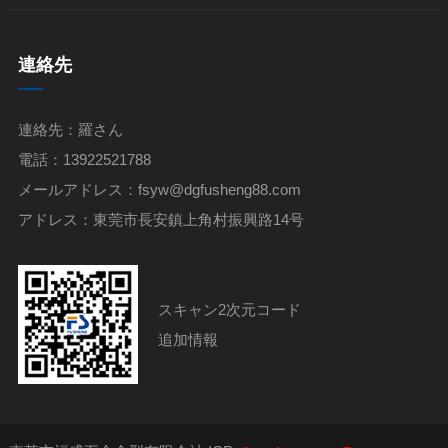
連絡先
連絡先：羅さん
電話：13922521788
メールアドレス：fsyw@dgfusheng88.com
アドレス：東莞市長安鎮上角村振興路14号
スキャン2次元コード
追加情報