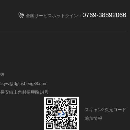
0769-38892066
全国サービスホットライン：
88
w@dgfusheng88.com
長安鎮上角村振興路14号
スキャン2次元コード
追加情報