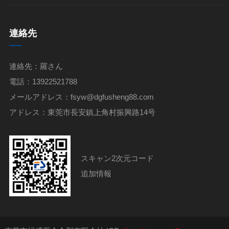
連絡先
連絡先：羅さん
電話：13922521788
メールアドレス：fsyw@dgfusheng88.com
アドレス：東莞市長安鎮上角村振興路14号
スキャン2次元コード
追加情報